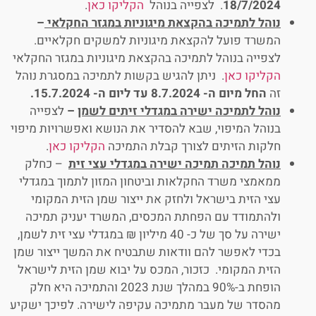
18/7/2024
. לצפייה בנוהל
הקליקו כאן
.
נוהל לתמיכה בהקצאת מיגוניות במגזר החקלאי
–
המשרד פועל להקצאת מיגוניות למשקים חקלאיים.
לצפייה בנוהל לתמיכה בהקצאת מיגוניות במגזר החקלאי
הקליקו כאן
. ניתן להגיש בקשות לתמיכה במסגרת נוהל
זה
החל מיום ה- 8.7.2024 עד ליום ה- 15.7.2024.
נוהל לתמיכה ישירה במגדלי זיתים לשמן
–
לצפייה
בנוהל המיפוי, שבא להסדיר את הנושא ואפשרויות מיפוי
חלקות הזיתים לצורך קבלת התמיכה
הקליקו כאן
.
נוהל תמיכה תמיכה ישירה במגדלי עצי זית
– כחלק
ממאמצי משרד החקלאות וביטחון המזון לתמוך במגדלי
עצי הזית בישראל ולחזק את ייצור שמן הזית המקומי
ולהתמודד עם הפחתת המכסים, המשרד יעניק תמיכה
ישירה על סך של כ- 40 מיליון ₪ במגדלי עצי זית לשמן,
בכדי לאפשר להם וודאות שתבטיח את המשך ייצור שמן
הזית המקומי. כזכור, המכס על יבוא שמן הזית לישראל
הופחת ב-90% במהלך שנת 2023 והתמיכה היא חלק
מהסדר של מעבר מתמיכה עקיפה לישירה. לפיכך ישקיע