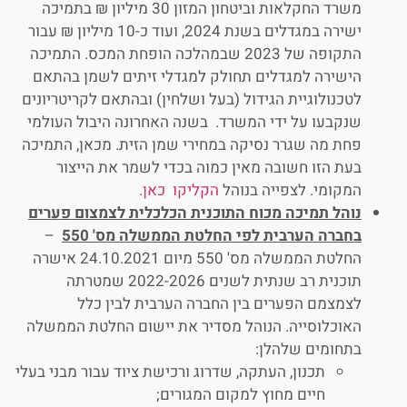
משרד החקלאות וביטחון המזון 30 מיליון ₪ בתמיכה
ישירה במגדלים בשנת 2024, ועוד כ-10 מיליון ₪ עבור
התקופה של 2023 שבמהלכה הופחת המכס. התמיכה
הישירה למגדלים תחולק למגדלי זיתים לשמן בהתאם
לטכנולוגיית הגידול (בעל ושלחין) ובהתאם לקריטריונים
שנקבעו על ידי המשרד. בשנה האחרונה היבול העולמי
פחת מה שגרר נסיקה במחירי שמן הזית. מכאן, התמיכה
בעת הזו חשובה מאין כמוה בכדי לשמר את הייצור
המקומי. לצפייה בנוהל
הקליקו כאן.
נוהל תמיכה מכוח התוכנית הכלכלית לצמצום פערים
בחברה הערבית לפי החלטת הממשלה מס' 550
–
החלטת הממשלה מס' 550 מיום 24.10.2021 אישרה
תוכנית רב שנתית לשנים 2022-2026 שמטרתה
לצמצמם הפערים בין החברה הערבית לבין כלל
האוכלוסייה. הנוהל מסדיר את יישום החלטת הממשלה
בתחומים שלהלן:
תכנון, העתקה, שדרוג ורכישת ציוד עבור מבני בעלי
חיים מחוץ למקום המגורים;