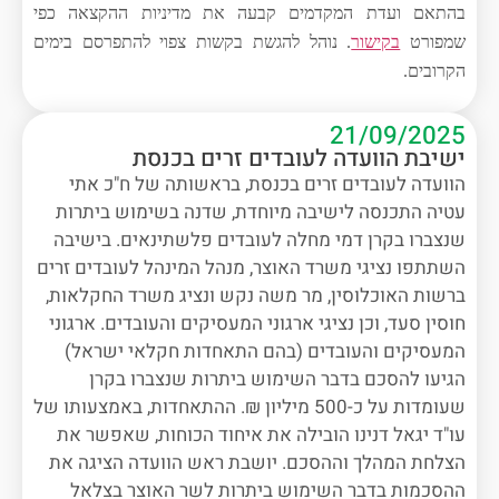
בהתאם ועדת המקדמים קבעה את מדיניות ההקצאה כפי
שמפורט
בקישור
.
נוהל להגשת בקשות צפוי להתפרסם בימים
הקרובים
.
21/09/2025
ישיבת הוועדה לעובדים זרים בכנסת
הוועדה לעובדים זרים בכנסת, בראשותה של ח"כ אתי
עטיה התכנסה לישיבה מיוחדת, שדנה בשימוש ביתרות
שנצברו בקרן דמי מחלה לעובדים פלשתינאים. בישיבה
השתתפו נציגי משרד האוצר, מנהל המינהל לעובדים זרים
ברשות האוכלוסין, מר משה נקש ונציג משרד החקלאות,
חוסין סעד, וכן נציגי ארגוני המעסיקים והעובדים. ארגוני
המעסיקים והעובדים (בהם התאחדות חקלאי ישראל)
הגיעו להסכם בדבר השימוש ביתרות שנצברו בקרן
שעומדות על כ-500 מיליון ₪. ההתאחדות, באמצעותו של
עו"ד יגאל דנינו הובילה את איחוד הכוחות, שאפשר את
הצלחת המהלך וההסכם. יושבת ראש הוועדה הציגה את
ההסכמות בדבר השימוש ביתרות לשר האוצר בצלאל