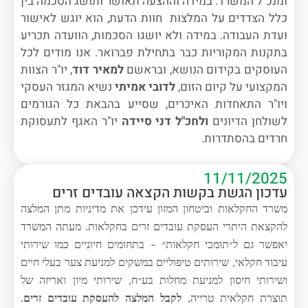
ומנכ"ל המשרד. במידה וההצעה תאושר ותושג הסכמה בין
כלל הצדדים על המלצות חוות הדעת, הוא יוגש לאישור
ועדת העבודה. במידה ולא יושגו הסכמות, הוועדה תכריע
בתקנות המקוריות כבר בתחילת פברואר. אנו מודים לכל
העוסקים בקידום הנושא, ובראשם
למאיר דוד
, יו"ר הצוות
המקצועי על קיום הזום,
לדובי אמיתי
נשיא המגזר העסקי
ויו"ר התאחדות האיכרים, שסייע בהבאת כל הגורמים
לשולחן הדיונים
ולחכ"ל דני סיידה
יו"ר האגף לתעסוקת
חרדים בהסתדרות.
11/11/2025
עדכון הגשת בקשות הקצאה עובדים זרים
משרד החקלאות וביטחון המזון עידכן
את מדיניות מתן המלצה
להקצאת היתרי העסקת עובדים זרים בחקלאות
.
מעתה
המשרד
יאפשר
גם ל״תומכי חקלאות״ – בתחומים חיוניים כמו שירותי
עיבוד חקלאי
,
שירותים טיפוליים במשקים למניעת צער בעלי חיים
ושירותי חיסון למניעת מחלות בע״ח
,
שירותי מיון ואריזה של
תוצרת חקלאית טרייה
,
לקבל המלצה להעסקת עובדים זרים
.