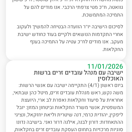
גוואטה
ח
כ מטי צרפתי הרכבי
אנו מודים להם על
.
"
,
התמיכה המתמשכת
.
לסיכום הישיבה יו
ר הוועדה הבטיחה להמשיך ולעקוב
"
אחרי התקדמות הנושאים ולקיים בעוד כחודש ישיבת
מעקב
אנו מודים לח
כ עטיה על התמיכה בענף
"
.
החקלאות
.
11/01/2026
ישיבה עם מנהל עובדים זרים ברשות
האוכלוסין
ביום ראשון (4/1) התקיימה ישיבה עם אנשי הרשות:
משה נקש, ראש מנהלת עובדים זרים, מיטל כהן שבתאי,
אחראית על סיעוד וחקלאות ואפרת לב ארי, היועצת
המשפטית, אנשי משרד החקלאות וביטחון המזון: יובל
ליפקין, יהודית כרמי, דנה שיטרית וליאת יחזקאל, ונציגי
ההתאחדות: דורון לבנה, אילנה דרור ואני. בישיבה נדונו
סוגיות מרכזיות בתחום העסקת עובדים זרים בחקלאות,