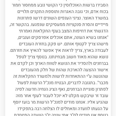
הסבירו ברשות האוכלוסין כי הקושי נובע ממחסור חמור
בכוח אדם, וכי גובה האגרות ותוספת התקנים תלויים
במשרד האוצר. נציגי הענפים השונים דרשו פתרונות
מיידיים והסרת סנקציות ממעסיקים שנפגעו. בהקשר זה,
הדגשתי את דחיפות המצב בענף החקלאות ואמרתי
"אנחנו בשיא העונה, אתם אוכלים אפרסקים וענבים,
מישהו צריך לקטוף אותם. יש פקק בחזרת העובדים
לעבודה בארץ, צריך לראות איך אפשר להאיץ את חזרתם.
נושא שהוא מאוד חשוב מבחינתנו. בנוסף צריך לטפל
בברחנים ולהסדיר את הנושא לטווח הארוך וכן לקדם את
אישור ההצעה להארכת שהות של חלק מהעובדים
שהוגשה ע"י ההתאחדות לרשות ולמשרד החקלאות זה
מכבר". בתגובה לדברים, הבטיח מנכ"ל הרשות לפעול
לפתרון סוגיית הברחנים, ואף הציג הנחיה חדשה לפיה
עובד זר שיבקש מקלט לא יוכל לעבור לענף אחר מזה
שהגיע אליו. אנחנו מודים למנכ"ל הרשות מר בועז יוסף
על הגעתו לוועדה ומאחלים לו הצלחה רבה בתפקידו
בנוסף אנו מודים לח"כ אתי עטיה יו"ר הוועדה המיוחדת