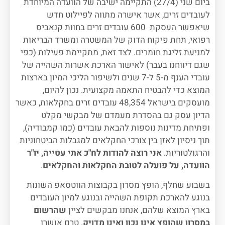
ביום שני (27/4) התקיימה ישיבה של הוועדה המיוחדת
לעובדים זרים, אשר אישרה מתווה לפיילוט חדש
שיאפשר העסקת 600
עובדים זרים בחוות קנאביס
רפואי, תחת פיקוח הדוק של המשטרה ומשרד הבריאות
למניעת זליגת חומרים. לצד זאת, מתקיימת פעילות (כפי
שגם דיווחנו בעבר) לאישור הארכת אשרות השהייה של
עובדי הענף מ-5 ל-7 שנים ולשיפור הליכי המיון בארצות
המוצא כדי להבטיח התאמה מקצועית. נכון להיום,
מועסקים בישראל 48,354 עובדים זרים בחקלאות, כאשר
הדיון עסק גם בהסדרת מעמדם של מבקשי מקלט
ופתיחת מדינות נוספות להבאת עובדים (כמו קמבודיה),
תוך ניסיון לאזן בין צורכי החקלאים למגבלות הביטחוניות
והרגולטוריות.
אני רוצה להודות לח"כ אתי עטייה, יו"ר
הוועדה, על פועלה לטובת החקלאות והחקלאים
.
בשבוע שחלף, הופץ מסרון בקבוצות הווטסאפ השונות
בנוגע להארכת תקופת השהייה ובנוגע למיון העובדים
בארץ המוצא שלהם, אנחנו מבקשים לציין
שהרשום
במסרון שהופץ אינו נכון ואינו מדויק
. טרם אושרו