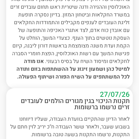
האוכלוסין וההגירה ודנה שיטרית ראש תחום עובדים זרים
במשרד החקלאות וביטחון המזון. בדיון נסקרה תופעת
זליגת העובדים לענפים מקבילים והתמודדות החקלאים
עם אובדן כוח אדם, לצד אתגרי האכיפה והתופעה של
העסקת נוטשים בתוך הענף. כצעדי המשך, הוחלט על
הקמת ועדת משנה מצומצמת בראשות דורון ליבנה, קיום
פגישת המשך עם רשות האוכלוסין, הפצת חומרי הסברה
לחקלאים ומיסוד השיח על בסיס רבעוני.
אנו מודה
למיטל כהן ושמעון זיגזג על ההשתתפות בזום ותודה
לכל המשתתפים על השיח הפורה ושיתוף הפעולה.
27/07/26
תקנות הניכוי בגין מגורים הולמים לעובדים
זרים נרשמו ברשומות
לאחר הדיון שהתקיים בוועדת העבודה, שעליו דיווחנו
בשבוע שעבר, ולאחר ששר העבודה ח"כ יריב לוין חתם על
התקנות, נרשמו התקנות בשעה טובה ברשומות.