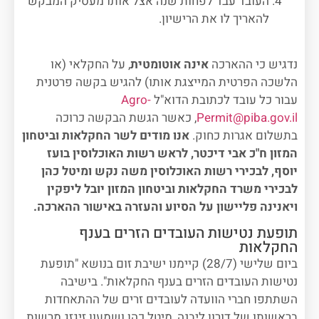
העובד עבד לפחות שנה אצל אותו מעסיק המבקש
להאריך לו את הרישיון.
נדגיש כי ההארכה
אינה אוטומטית
, על החקלאי (או
הלשכה הפרטית המייצגת אותו) להגיש בקשה פרטנית
עבור כל עובד לכתובת הדוא"ל
Agro-
Permit@piba.gov.il
, כאשר הגשת הבקשה כרוכה
בתשלום אגרות כחוק.
אנו מודים לשר החקלאות וביטחון
המזון ח"כ אבי דיכטר, לראש רשות האוכלוסין בועז
יוסף, לבכירי רשות האוכלוסין משה נקש ומיטל כהן
לבכירי משרד החקלאות וביטחון המזון יובל ליפקין
ויאנינה פליישון על הסיוע והעזרה באישור ההארכה.
תופעת נטישות העובדים הזרים בענף
החקלאות
ביום שלישי (28/7) קיימנו ישיבת זום בנושא "תופעת
נטישות העובדים הזרים בענף החקלאות". בישיבה
השתתפו חברי הוועדה לעובדים זרים של ההתאחדות
בראשותו של דורון ליבנה, מיטל כהן ושמעון זיגזג מרשות