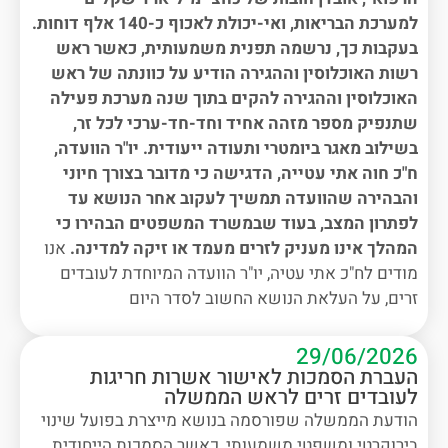
למערכת הבריאות, ואי-יכולת לאכוף כ-140 אלף דוחות.
בעקבות כך, נרשמה תפנית משמעותית, כאשר ראש
רשות האוכלוסין וההגירה הודיע על כוונתה של ראש
האוכלוסין וההגירה להקים בתוך שנה מערכת פעילה
שתנפיק מספר מזהה אחיד וחד-חד-ערכי לכל זר,
בשילוב מאגר ביומטרי ותעודה ייעודית. יו"ר הוועדה,
ח"כ חוה אתי עטייה, הדגישה כי מדובר בצורך חיוני
והבהירה שהוועדה תמשיך לעקוב אחר הנושא עד
לפתרון המצב, בעוד שבמשרד המשפטים הבהירו כי
המהלך אינו מעניק לזרים מעמד או זיקה למדינה.
אנו
מודים לח"כ אתי עטיה, יו"ר הוועדה המיוחדת לעובדים
זרים, על העלאת הנושא החשוב לסדר היום
29/06/2026
העברת הסמכות לאישור אשרות חריגות
לעובדים זרים לראש הממשלה
הודעת הממשלה שפורסמה בנושא מייצרת בפועל שינוי
בירוקרטי ומשפטי משמעותי, כאשר הסמכות הייחודית,