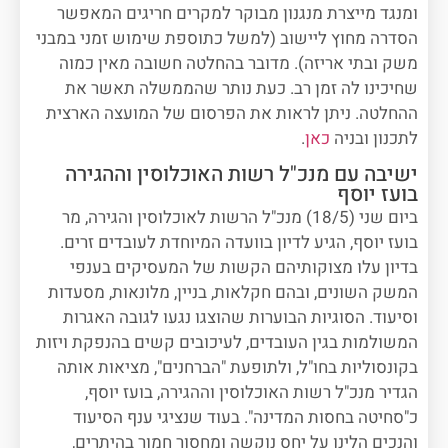
ומנגד מייצרת מנגנון מבוקר למקרים חריגים המאפשר
הסדרה מחוץ ליישוב (למשל כתוספת שימוש זמני במבני
משק ובתי אריזה). מדובר בהחלטה חשובה מאין כמוה
שחיכינו לה זמן רב. כעת נותר שהממשלה תאשר את
ההחלטה. ניתן לראות את הפרסום של המועצה הארצית
לתכנון ובניה
כאן
.
ישיבה עם מנכ"ל רשות האוכלוסין וההגירה
בועז יוסף
ביום שני (18/5) מנכ"ל הרשות לאוכלוסין והגירה, מר
בועז יוסף, הגיע לדיון בוועדה המיוחדת לעובדים זרים.
בדיון עלו מצוקותיהם הקשות של המעסיקים בענפי
המשק השונים, ובהם חקלאות, בניין, מלונאות, מסעדות
וסיעוד. הסוגיות הבוערות שהוצגו נגעו לגובה האגרות
המשולמות בגין העובדים, לעיכובים קשים בהנפקת ויזות
בקונסוליות בחו"ל, ולתופעת "הברחנים", מציאות אותה
הגדיר מנכ"ל רשות האוכלוסין וההגירה, בועז יוסף,
כ"סחיטה בחסות המדינה". בעוד שנציגי ענף הסיעוד
והנכים הלינו על יחס נוקשה ומחסור חמור בהיתרים,