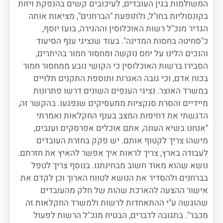
המשולמות בגין העובדים, לעיכובים קשים בהנפקת ויזות
בקונסוליות בחו"ל, ולתופעת "הברחנים", מציאות אותה
הגדיר מנכ"ל רשות האוכלוסין וההגירה, בועז יוסף,
כ"סחיטה בחסות המדינה". בעוד שנציגי ענף הסיעוד
והנכים הלינו על יחס נוקשה ומחסור חמור בהיתרים,
הסבירו ברשות האוכלוסין כי הקושי נובע ממחסור חמור
בכוח אדם, וכי גובה האגרות ותוספת התקנים תלויים
במשרד האוצר. נציגי הענפים השונים דרשו פתרונות
מיידיים והסרת סנקציות ממעסיקים שנפגעו. בהקשר זה,
הדגשתי את דחיפות המצב בענף החקלאות ואמרתי
"אנחנו בשיא העונה, אתם אוכלים אפרסקים וענבים,
מישהו צריך לקטוף אותם. יש פקק בחזרת העובדים
לעבודה בארץ, צריך לראות איך אפשר להאיץ את חזרתם.
נושא שהוא מאוד חשוב מבחינתנו. בנוסף צריך לטפל
בברחנים ולהסדיר את הנושא לטווח הארוך וכן לקדם את
אישור ההצעה להארכת שהות של חלק מהעובדים
שהוגשה ע"י ההתאחדות לרשות ולמשרד החקלאות זה
מכבר". בתגובה לדברים, הבטיח מנכ"ל הרשות לפעול