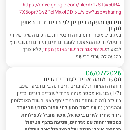
https://drive.google.com/file/d/1zSJsv50R4-
7X5opr7Gv2PcIMxx4DD_xL/view?usp=sharing
חידוש והפקת רישיון לעובדים זרים באופן
מקוון
במקביל, משרד התחבורה והבטיחות בדרכים השיק שירות
דיגיטלי חדש המאפשר לעובדים זרים, תיירים ותושבי חוץ
לבצע ת
שלומי אגרות רישוי באופן מקוון
, ללא צורך
בהגעה למשרדי הרישוי
06/07/2026
מספר מזהה אחיד לעובדים זרים
הוועדה המיוחדת לעובדים זרים דנה ביום רביעי שעבר
(1/7) בנושא מספר מזהה אחיד לעובדים הזרים. בדיון
בוועדה (בה השתתף גם בועז יוסף ראש רשות האוכלוסין
וההגירה) נחשף
כאוס ממשלתי חמור הנובע מהיעדר
זיהוי אחיד לזרים בישראל, אשר מוביל לכפילויות
במספרי זהות עם אזרחים, פגיעה ברצף הטיפול
הרפואי, אובדן חובות של כחצי מיליארד שקלים