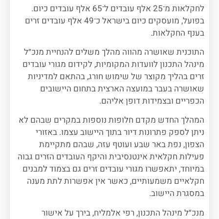
לחקלאות מ־25 אלף עובדים ל־65 אלף עובדים כיום.
בפועל, מועסקים כיום בישראל כ־49 אלף עובדים זרים
בענף החקלאות.
התוכנית שאושרה מהווה מהלך משלים להנחיית מנכ״ל
מינהל התכנון לוועדות המקומיות, לקידום מגורי עובדים
זרים בהליך מקוצר של שימוש חורג, בהתאם למדיניות
שאושרה בעבר במועצה הארצית בתחום היישובים
הכפריים ובצמידות דופן אליהם.
המהלך החדש מקדם חלופות נוספות במקרים שבהם לא
ניתן לספק פתרונות דיור בתוך היישוב עצמו. באזורי
הצפון, נפת באר שבע ועוטף עזה, שבהם מתקיימת
פעילות חקלאית אינטנסיבית והיקף העובדים הזרים גבוה
במיוחד, יתאפשרו מגורי עובדים זרים גם בצמוד למבנים
חקלאיים משמעותיים, כאשר אין אפשרות לתת מענה
במסגרת היישוב.
מנכ״ל מינהל התכנון, רפי אלמליח, בירך על אישור