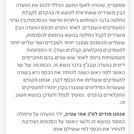
סמוטריץ, שהורה לאגף החשב הכללי לכנס את הוועדה
הבין משרדית שאחראית לנושא זה בהקדם, לקבלת
החלטה בדבר השימוש ביתרות ואישור ההסכמות בין נציגי
המעסיקים והעובדים. לאחר החגים תכונס הוועדה הבין
משרדית לקבל החלטה בנושא בהתאם להסכמות,
ששליש מהסכום שנצבר יוחזר לעובדים ושני שליש יוחזר
למעסיקים (חקלאים, קבלנים ועוד). זו התפתחות
משמעותית ביותר לאחר שש שנים, בהם מתקיימים
דיונים בוועדה ובבג"ץ בדבר נושא זה. ההסכמה של שר
האוצר לפני ראש השנה להחזיר את הכסף היא בשורה
למעסיקים ששלימו את הכסף לקרן. אנחנו מקווים
שעשרות המיליונים שנצברו בקרן יוחזרו למעסיקים
החקלאיים בהקדם . נמשיך לטפל ולעדכן בנושא חשוב
זה.
אנחנו מודים לח"כ אתי עטיה,
יו"ר הוועדה על טיפולה
המסור בנושא זה ולשר האוצר על הסכמתו הצודקת
להחזיר את הכסף למי ששילם אותו.