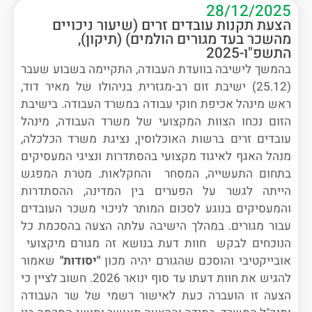
28/12/2025
הצעת תקנות עובדים זרים (שיעור ניכויים
מהשכר בעד מגורים הולמים) (תיקון),
התשפ"ו-2025
בהמשך לישיבה בוועדת העבודה, התקיימה בשבוע שעבר
(25.12) ישיבת זום רב-מגזרית בניהולו של מאיר דוד,
ראש מינהל אכיפת חוקי עבודה במשרד העבודה. בישיבת
הזום נכחו הצוות המקצועי של משרד העבודה, מינהל
עובדים זרים ברשות האוכלוסין, נציגת משרד הכלכלה,
מנהל האגף לאיגוד מקצועי בהסתדרות ונציגי המעסיקים
בתחום התעשייה, המסחר והחקלאות. מטרת המפגש
הייתה לגשר על הפערים בין המדינה, ההסתדרות
והמעסיקים בנוגע לסכום המותר לניכוי משכר העובדים
עבור מגורים. במהלך הישיבה עלתה הצעה בהסכמת כל
הנוכחים לבקש חוות דעת בנושא זה מגורם מיקצועי
אובייקטיבי והוסכם שהגורם יהיה מכון
"יסודות"
שאמור
להגיש את חוות דעתו עד סוף ינואר 2026. חשוב לציין כי
הצעה זו הועברה כעת לאישור רשמי של שר העבודה