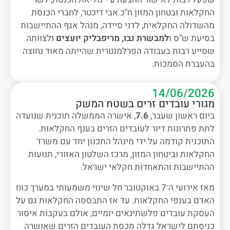
החקלאות ובטחון המזון ח"כ אבי דיכטר, לחברי הכנסת
מהשדולה החקלאית, לדני סיידה, מנהל אגף ההתיישבות
בסיעת ש"ס ו
למבשרת נבו, מריפבליק יועצים
ולצוותה
שסייע רבות בעבודה הפרלמנטרית שהייתה מאוד נחוצה
בהעברת הסמכות.
14/06/2026
מגורי עובדים זרים בשטח המשק
ביום ראשון שעבר,
7.6
, אישרה הממשלה תוכנית שנועדה
לתת פתרונות דיור לעובדים הזרים בענף החקלאות.
התוכנית קודמה על ידי מינהל התכנון יחד עם משרד
החקלאות וביטחון המזון, מרכז השלטון האזורי, תנועות
ההתיישבות והתאחדות חקלאי ישראל.
מאז אירועי ה־7 באוקטובר חל שינוי משמעותי במערך כוח
האדם בענפי החקלאות. עד אז התבססה החקלאות גם על
העסקת עובדים פלשתינאים יומיים, אולם בעקבות איסור
כניסתם לישראל גדלה מכסת העובדים הזרים שאושרה