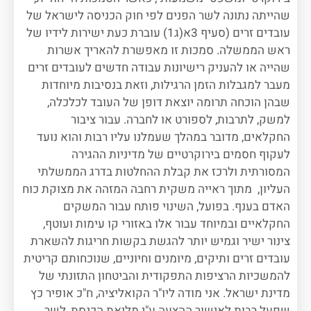
שהייתה נתונה לשר הפנים לפי חוק הכניסה לישראל של
עובדים זרים (סעיף 3א(ג1) עוברת כעת ישירות לידיו של
ראש הממשלה. סמכות זו מאפשרת להאריך אשרות
שהייה או להעניק רישיונות עבודה חדשים לעובדים זרים
מעבר למגבלות הזמן הרגילות, וזאת בנסיבות מיוחדות
שבהן הוכחה תרומה יוצאת דופן של העובד לכלכלה,
למשק, לתרבות, לספורט או לחברה. עבור ציבור
החקלאים, מדובר במהלך שעמלנו עליו רבות והוא נועד
לעקוף חסמים בירוקרטיים של מדיניות ההגירה
המסורתית ולרכז את קבלת ההחלטות בדרג הממשלתי
העליון, מתוך ראייה משקית רחבה המזהה את מצוקת כוח
האדם בענף. בפועל, השינוי פותח עבור המשקים
החקלאיים ובמיוחד עבור אלו באזורי קו עימות ועוטף,
צינור ישיר וגמיש יותר להגשת בקשות חריגות להשארת
עובדים זרים ותיקים, מיומנים וחיוניים, שנוכחותם קריטית
להמשכיות הרציפות התפקודית והביטחון התזונתי של
מדינת ישראל. אני מודה ליו"ר הקואליציה, ח"כ אופיר כץ
שפעל רבות לאישור ההצעה ע"י מליאת הכנסת, לשר