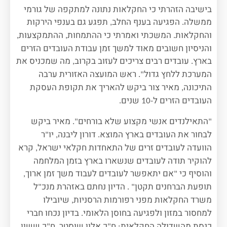
בישיבה הזהרתי כי החקלאות נתונה למתקפה של גורמי
ממשלה
הפגיעה בענף החלב
תפגע גם בענפי הירקות
,
.
והחקלאות
המשכתי ואמרתי כי ההתמחות
ההתמקצעות
,
,
.
והניסיון חשובים מאוד למשך זמן עבודת העובדים הזרים
בארץ
עובדים רבים צריכים לעזוב בקרוב
מה שמכניס את
,
.
המערכת ללחץ גדול
ראש המועצה האזורית ערבה
".
התיכונה
מאיר צור ביקש להאריך את תקופת העסקת
,
העובדים הזרים ל
שנים
.
-10
התאילנדים אנשי מקצוע שלא בורחים
מאיר ביקש
".
"
לבחור את העובדים בארץ המוצא
דורון ליבנה
יו
ר
"
,
.
הוועדה לעובדים זרים של התאחדות חקלאי ישראל
קרא
,
להוקיר תודה לעובדים שנשארו בארץ בזמן המלחמה
והוסיף כי
אם יתאפשר לעובדים לעבוד משך זמן ארוך
,
"
תופעת הברחנים תקטן
הדיון נחתם באזהרת מנכ
ל
"
" .
משרד החקלאות מפני רפורמות הרסניות
שיובילו
,
למחסור במזון ולפגיעה בחוסן הלאומי
בדיון נכחו חברי
.
כנסת מהשדולה החקלאית
ח
כ אלון שוסטר
ח
כ ששון
"
,
"
: