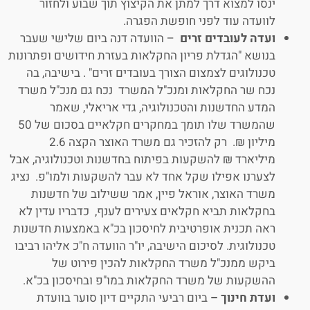
ינסו למצוא דרך למתן את הקיצוץ תוך שבוע ולחזור
לוועדה עוד לפני חופשת הפגרה.
ועדה לעובדים זרים
– הוועדה דנה ביום שלישי שעבר
בנושא "הגדלת פריון החקלאות בעזרת חידושים ופתרונות
טכנולוגים לצמצום הצורך בעובדים זרים" . בישיבה, בה
נכח שר החקלאות ומנכ"ל המשרד נכח גם מנכ"ל משרד
המדע החדשנות והטכנולוגיה, גדי אריאלי, שאמר
שהמשרד שלו תומך במחקרים חקלאיים בסכום של 50
מיליון ₪. רק להזכיר גם משרד האוצר הקצה 2.6
מיליארד ₪ להשקעות בפיתוח בחדשנות וטכנולוגיה, אבל
לצערנו אפילו שקל אחד לא עבר להשקעות ולמו"פ. נציג
משרד האוצר, אוראל פיין, אמר ששילוב של חדשנות
בחקלאות תביא חקלאים צעירים לענף, כדבריו עדין לא
ראה תכנית אופרטיבית לחיסכון בכ"א באמצעות חדשנות
טכנולוגית. לסיכום הישיבה, יו"ר הוועדה ח"כ אליהו רביבו
ביקש ממנכ"ל משרד החקלאות להכין פירוט של
ההשקעות של משרד החקלאות במו"פ ובחיסכון בכ"א.
ועדת חינוך –
ביום רביעי התקיים דיון סוער בוועדת