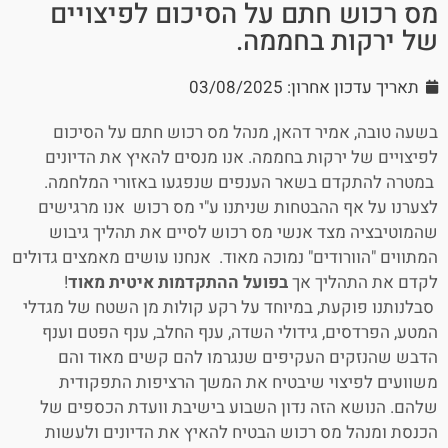
מס רכוש חתם על הסיכום לפיצויים
של ירקות בחממה.
תאריך עדכון אחרון: 03/08/2025
בשעה טובה, אמיר דהאן, מנהל מס רכוש חתם על הסיכום
לפיצויים של ירקות בחממה. אנו מנסים להאיץ את הדיונים
במטרה להתקדם בשאר הענפים שנפגעו באזורי המלחמה.
לצערנו על אף ההבטחות שניתנו ע"י מס רכוש אנו מרגישים
שהמוטיבציה מצד אנשי מס רכוש לסיים את תהליך גיבוש
המתווים "הוורודים" נמוכה מאוד. אנחנו עושים מאמצים גדולים
לקדם את התהליך אך
בפועל ההתקדמות איטית מאוד
!
סבלנותנו פוקעת, במיוחד על רקע קולות מן השטח של מגדלי
המטע, הפרדסים, גידולי השדה, ענף החלב, ענף הפטם וענף
הדבש שהנזקים העקיפים שנגרמו להם קשים מאוד והם
משוועים לפיצוי שיבטיח את המשך הרציפות התפקודית
שלהם. הנושא הזה נדון השבוע בישיבת וועדת הכספים של
הכנסת ומנהל מס רכוש הבטיח להאיץ את הדיונים ולעשות