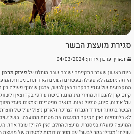
סגירת מועצת הבשר
תאריך עדכון אחרון: 04/03/2024
ביום ראשון שעבר התקיימה ישיבה שבה הוחלט על
פירוק מרצון
הייתה מועצה לא פעילה בעשרים השנים האחרונות. מטרות המועצ
המקצועית של ענפי הבקר והצאן לבשר, ארגון שיתוף פעולה בין מ
קיום קרן להבטחת מחירי מינימום, רכישת עודפי בקר וצאן ולשווק
של איכות, סיווג, טיפול נאות, תנאים סניטריים וצמצום פערי תיוו
הבשר בתזונה ועידוד הגברת הצריכה ולארגן ניצול יעיל של תוצרת 
שולחן "מגדלי בקר לבשר" עם מטרות דומות למטרות של מועצת 