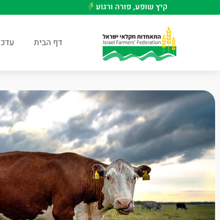
קיץ שופע, פורה ורגוע
דף הבית
עדכו