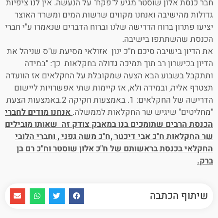
חבר כנסת אלון שוסטר מגיע ל"פקח" על הנעשה. אין לנו ציפיות
גדולות מהישיבה ואנחנו מקווים שרשות המים ומשרד האוצר
יציעו פתרון ברוח הדרישה שלנו וברוח הדברים שנאמרו ע"י חברי
הכנסת שהשתתפו בישיבה.
את הדיון בישיבה סיכם ח"כ ינון אזולאי מסיעת ש"ס שניהל את
הדיון בכישרון רב תוך תמיכה גדולה בחקלאות כך: "במידה
ותתקבל בשבוע הבא הצעה שמקובלת על החקלאים אז הוועדה
תצטרף אליה, ובמידה ולא, אז קיימות שתי אפשרויות ליישום
הדרישה של החקלאים: 1. באמצעות חקיקה 2.באמצעות הצעת
"מחליטים" שיגיש שר החקלאות לממשלה.
אנחנו מודים לחברי
הכנסת הרבים שתומכים בנו במאבק צודק זה שאותו מובילים
שר החקלאות ח"כ אבי דיכטר ,ח"כ משה גפני , וחברי הלובי
החקלאי בכנסת בראשותם של ח"כ אלון שוסטר וח"כ רם בן
ברק.
שיתוף הכתבה