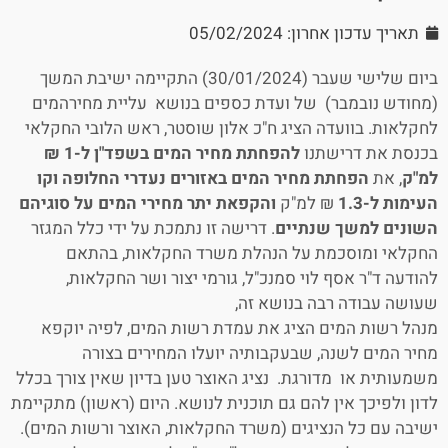
תאריך עדכון אחרון: 05/02/2024
ביום שלישי שעבר (30/01/2024) התקיימה ישיבת המשך
(מחודש נובמבר) של ועדת כספים בנושא עליית מחירהמים
לחקלאות. בוועדה הציג ח"כ אלון שוסטר, ראש הלובי החקלאי
בכנסת את דרישתנו
להפחתת מחיר המים בשפד"ן ל-1 ₪
למ"ק
, את
הפחתת מחיר המים באזורים נעדרי החלופה וקו
העימות ל-1.3
₪ למ"ק
והקפאת יתר מחירי המים על סוגיהם
השונים למשך שנתיים
. דרישה זו נתמכת על ידי כלל המגזר
החקלאי ומוסכמת על הנהלת משרד החקלאות, בהתאם
להודעה ד"ר אסף לוי סמנכ"ל, גורמי יצור ושר החקלאות,
שעושה עבודה רבה בנושא זה,
מנהל רשות המים הציג את עמדת רשות המים, לפיה יוקפא
מחיר המים לשנה, שבעקבותיה יועלו המחירים בצורה
משמעותית או מדורגת. נציג האוצר טען בדיון שאין צורך בכלל
לדון ולפיכך אין להם גם תוכנית לנושא. היום (ראשון) מתקיימת
ישיבה עם כל הנציגים (משרד החקלאות, האוצר ורשות המים).