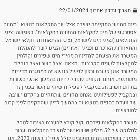
תאריך עדכון אחרון: 22/01/2024
ביום חמישי התקיימה ישיבה אצל שר החקלאות בנושא "מתווה
אסטרטגי של מים לחקלאות מהזווית החקלאית". בפגישה נציגי
החקלאים (נציגי מים לישראל, נציגי ההתאחדות חקלאי ישראל
והתאחדות האיכרים ונציגי האזורים) הציגו לשר ולהנהלת
המשרד את הצעתם למדיניות מחירי מים שפירים וקולחין
לחקלאות לשנים הקרובות . מצאנו אצל השר ואצל הנהלת
המשרד אוזן קשבת ורצון לפעול בנושא זה במסגרת מדיניות
משותפת. אנחנו מקווים שנוכל להיות בהמשך אנשי בשורות
בתחום חשוב זה. במקביל לפעילות שיקיים השר בעניין זה
ובמקביל לפעילותינו ,אנחנו מקווים שתתקיים בהקדם ישיבה
של וועדת כספים בנושא זה בהמשך לדיון שהתקיים לפני קרוב
לחודשיים.
משרד החקלאות פירסם קול קורא להערות הציבור לנוהל
לחלוקה של 52 מיליון ₪ שאושר למשרד החקלאות עבור
תמיכה בשימוש במים מושבים כולל שפד"ן בשנת 2023. אנו