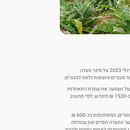
נבקש להביא לידיעתכם כי בעקבות מאמצינו החליטה הממשלה ביולי 2023 על מינוי וועדה
 מגורים והוצאות נלוות למגורים.
584.4 ₪. הוועדה החלה לפעול ושמעה את עמדת התאחדות
חקלאי ישראל, לפיה הסכום הריאלי לניכוי עבור מגורים עומד על כ-1520 ₪ לחודש, לפי תחשיב
לטענתנו קיימות הוצאות נלוות נוספות לחקלאי שאינן קשורות למגורים, המסתכמות בכ-600 ₪
ר הוועדה תסיים את עבודתה
 ממשיכים לאסוף נתונים ולהכין