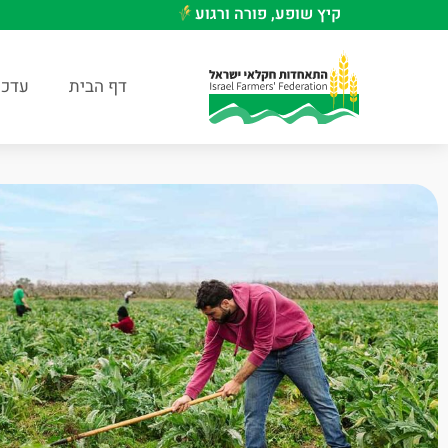
קיץ שופע, פורה ורגוע
דף הבית
עדכו