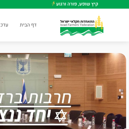
קיץ שופע, פורה ורגוע
דף הבית
עדכו