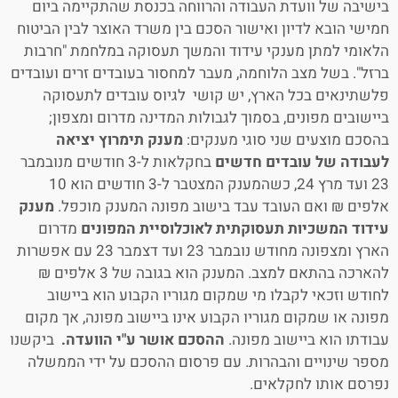
בישיבה של וועדת העבודה והרווחה בכנסת שהתקיימה ביום
חמישי הובא לדיון ואישור הסכם בין משרד האוצר לבין הביטוח
הלאומי למתן מענקי עידוד והמשך תעסוקה במלחמת "חרבות
ברזל". בשל מצב הלוחמה, מעבר למחסור בעובדים זרים ועובדים
פלשתינאים בכל הארץ, יש קושי לגיוס עובדים לתעסוקה
ביישובים מפונים, בסמוך לגבולות המדינה מדרום ומצפון;
בהסכם מוצעים שני סוגי מענקים:
מענק תימרוץ יציאה
לעבודה של עובדים חדשים
בחקלאות ל-3 חודשים מנובמבר
23 ועד מרץ 24, כשהמענק המצטבר ל-3 חודשים הוא 10
אלפים ₪ ואם העובד עבד בישוב מפונה המענק מוכפל.
מענק
עידוד המשכיות תעסוקתית לאוכלוסיית המפונים
מדרום
הארץ ומצפונה מחודש נובמבר 23 ועד דצמבר 23 עם אפשרות
להארכה בהתאם למצב. המענק הוא בגובה של 3 אלפים ₪
לחודש וזכאי לקבלו מי שמקום מגוריו הקבוע הוא ביישוב
מפונה או שמקום מגוריו הקבוע אינו ביישוב מפונה, אך מקום
עבודתו הוא ביישוב מפונה.
ההסכם אושר ע"י הוועדה.
ביקשנו
מספר שינויים והבהרות. עם פרסום ההסכם על ידי הממשלה
נפרסם אותו לחקלאים.