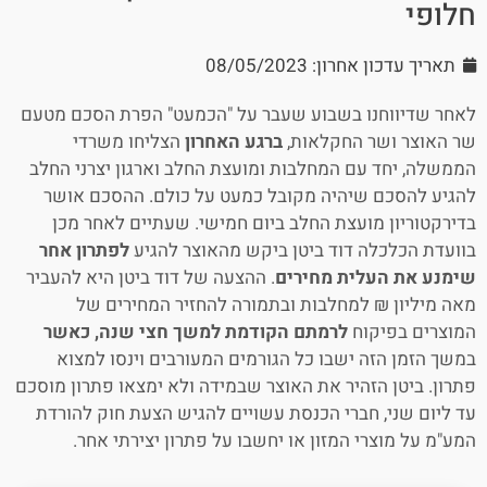
חלופי
תאריך עדכון אחרון: 08/05/2023
לאחר שדיווחנו בשבוע שעבר על "הכמעט" הפרת הסכם מטעם
שר האוצר ושר החקלאות,
ברגע האחרון
הצליחו משרדי
הממשלה, יחד עם המחלבות ומועצת החלב וארגון יצרני החלב
להגיע להסכם שיהיה מקובל כמעט על כולם. ההסכם אושר
בדירקטוריון מועצת החלב ביום חמישי. שעתיים לאחר מכן
בוועדת הכלכלה דוד ביטן ביקש מהאוצר להגיע
לפתרון אחר
שימנע את העלית מחירים
. ההצעה של דוד ביטן היא להעביר
מאה מיליון ₪ למחלבות ובתמורה להחזיר המחירים של
המוצרים בפיקוח
לרמתם הקודמת למשך חצי שנה, כאשר
במשך הזמן הזה ישבו כל הגורמים המעורבים וינסו למצוא
פתרון. ביטן הזהיר את האוצר שבמידה ולא ימצאו פתרון מוסכם
עד ליום שני, חברי הכנסת עשויים להגיש הצעת חוק להורדת
המע"מ על מוצרי המזון או יחשבו על פתרון יצירתי אחר.